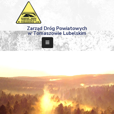
Strona
Zarząd Dróg Powiatowych
Główna
w Tomaszowie Lubelskim
Aktualności
Przetargi
Dokumenty
Projekty
Deklaracja
Dostępności
Kontakt