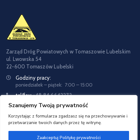
Zarząd Dróg Powiatowych w Tomaszowie Lubelskim
ul. Lwowska 54
22-600 Tomaszów Lubelski
Godziny pracy:
poniedziałek – piątek: 7:00 – 15:00
tel/fax:
+48 84 6642273
Szanujemy Twoją prywatność
tel:
+48 84 6642057
Email:
sekretariat@zdptomaszow.pl
Korzystając z formularza zgadzasz się na przechowywanie i
przetwarzanie twoich danych przez tę witrynę.
Zaakceptuj Politykę prywatności