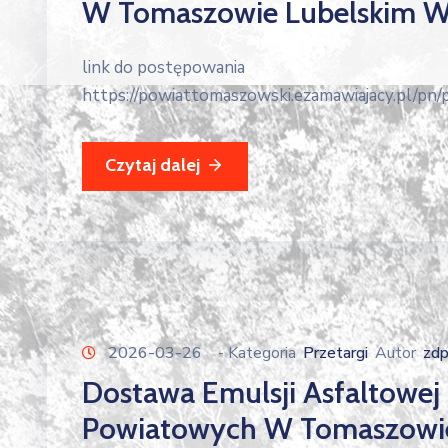
W Tomaszowie Lubelskim W 
link do postępowania
https://powiattomaszowski.ezamawiajacy.pl/pn
Czytaj dalej
2026-03-26
- Kategoria
Przetargi
Autor
zd
Dostawa Emulsji Asfaltowej
Powiatowych W Tomaszowie