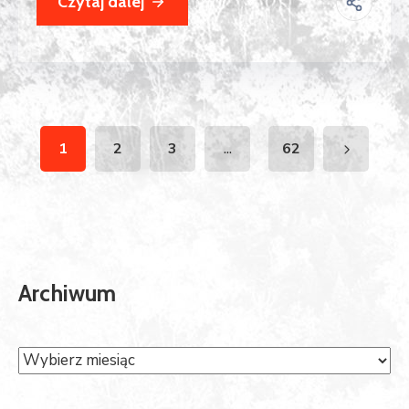
Czytaj dalej
...
1
2
3
62
Archiwum