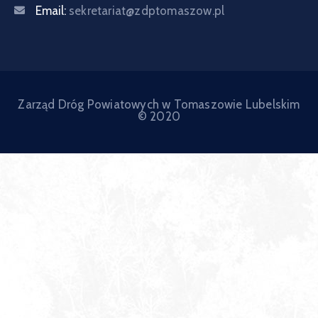
Email:
sekretariat@zdptomaszow.pl
Zarząd Dróg Powiatowych w Tomaszowie Lubelskim
© 2020