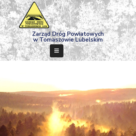
Strona
Zarząd Dróg Powiatowych
Główna
w Tomaszowie Lubelskim
Aktualności
Przetargi
Dokumenty
Projekty
Deklaracja
Dostępności
Kontakt