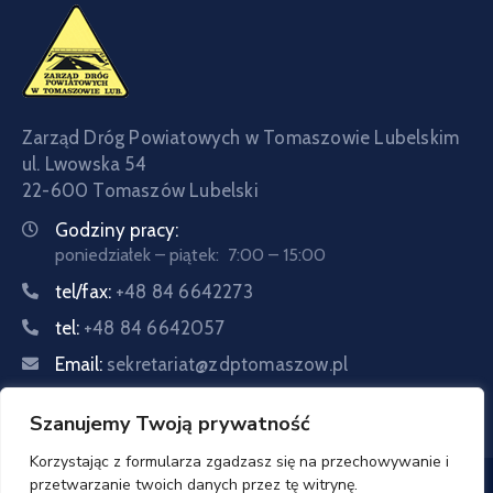
BIP
Zarząd Dróg Powiatowych w Tomaszowie Lubelskim
ul. Lwowska 54
22-600 Tomaszów Lubelski
Godziny pracy:
poniedziałek – piątek: 7:00 – 15:00
tel/fax:
+48 84 6642273
tel:
+48 84 6642057
Email:
sekretariat@zdptomaszow.pl
Szanujemy Twoją prywatność
Korzystając z formularza zgadzasz się na przechowywanie i
przetwarzanie twoich danych przez tę witrynę.