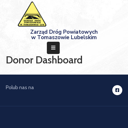
Strona
Zarząd Dróg Powiatowych
Główna
w Tomaszowie Lubelskim
Aktualności
Donor Dashboard
Przetargi
Dokumenty
Projekty
Polub nas na
Deklaracja
Dostępności
Kontakt