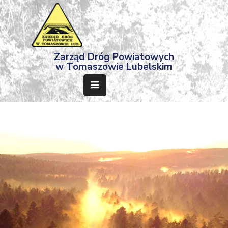
Strona
Zarząd Dróg Powiatowych
Główna
w Tomaszowie Lubelskim
Aktualności
Przetargi
Dokumenty
Projekty
Deklaracja
Dostępności
Kontakt