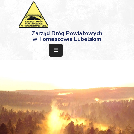
Strona
Zarząd Dróg Powiatowych
Główna
w Tomaszowie Lubelskim
Aktualności
Przetargi
Dokumenty
Projekty
Deklaracja
Dostępności
Kontakt