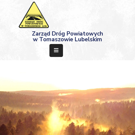
Strona
Zarząd Dróg Powiatowych
Główna
w Tomaszowie Lubelskim
Aktualności
Przetargi
Dokumenty
Projekty
Deklaracja
Dostępności
Kontakt