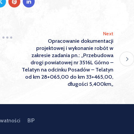
Next
Opracowanie dokumentacji
projektowej i wykonanie robót w
zakresie zadania pn.: „Przebudowa
drogi powiatowej nr 3516L Górno –
Telatyn na odcinku Posadów – Telatyn
od km 28+065,00 do km 33+465,00,
długości 5,400km„
ywatności
BIP