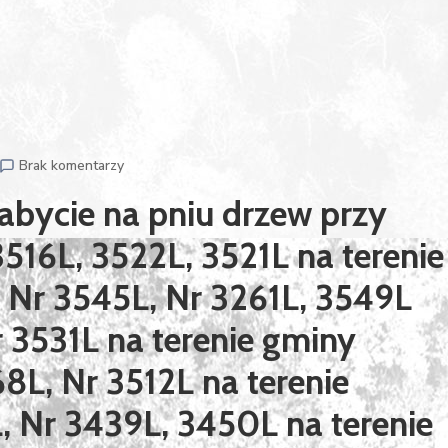
Brak komentarzy
bycie na pniu drzew przy
16L, 3522L, 3521L na terenie
 Nr 3545L, Nr 3261L, 3549L
r 3531L na terenie gminy
8L, Nr 3512L na terenie
 Nr 3439L, 3450L na terenie