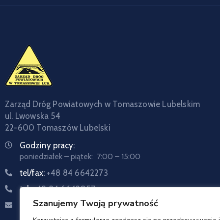
Zarząd Dróg Powiatowych w Tomaszowie Lubelskim
ul. Lwowska 54
22-600 Tomaszów Lubelski
Godziny pracy:
poniedziałek – piątek: 7:00 – 15:00
tel/fax:
+48 84 6642273
tel:
+48 84 6642057
Szanujemy Twoją prywatność
Email:
sekretariat@zdptomaszow.pl