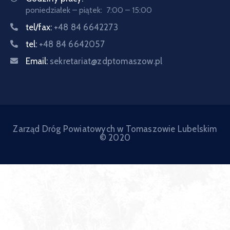
poniedziałek – piątek: 7:00 – 15:00
tel/fax:
+48 84 6642273
tel:
+48 84 6642057
Email:
sekretariat@zdptomaszow.pl
Zarząd Dróg Powiatowych w Tomaszowie Lubelskim
© 2020