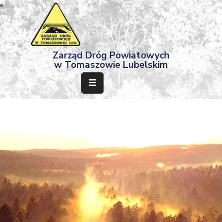
Strona
Zarząd Dróg Powiatowych
Główna
w Tomaszowie Lubelskim
Aktualności
Przetargi
Dokumenty
Projekty
Deklaracja
Dostępności
Kontakt