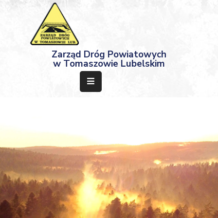
Strona
Zarząd Dróg Powiatowych
Główna
w Tomaszowie Lubelskim
Aktualności
Przetargi
Dokumenty
Projekty
Deklaracja
Dostępności
Kontakt