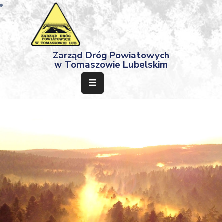
Strona
Zarząd Dróg Powiatowych
Główna
w Tomaszowie Lubelskim
Aktualności
Przetargi
Dokumenty
Projekty
Deklaracja
Dostępności
Kontakt