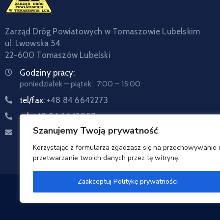
Zarząd Dróg Powiatowych w Tomaszowie Lubelskim
ul. Lwowska 54
22-600 Tomaszów Lubelski
Godziny pracy:
poniedziałek – piątek: 7:00 – 15:00
tel/fax:
+48 84 6642273
tel:
+48 84 6642057
Szanujemy Twoją prywatność
Email:
sekretariat@zdptomaszow.pl
Korzystając z formularza zgadzasz się na przechowywanie i
przetwarzanie twoich danych przez tę witrynę.
Zaakceptuj Politykę prywatności
Zarzą