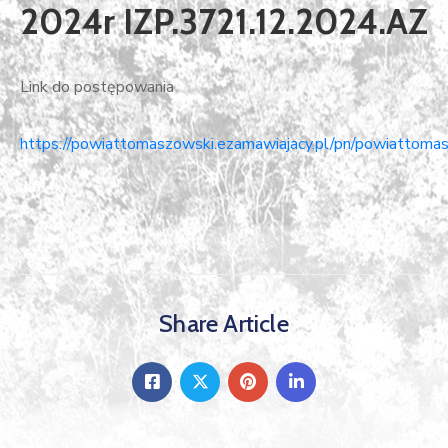
2024r IZP.3721.12.2024.AZ
Link do postępowania
https://powiattomaszowski.ezamawiajacy.pl/pn/powiattomas
Share Article