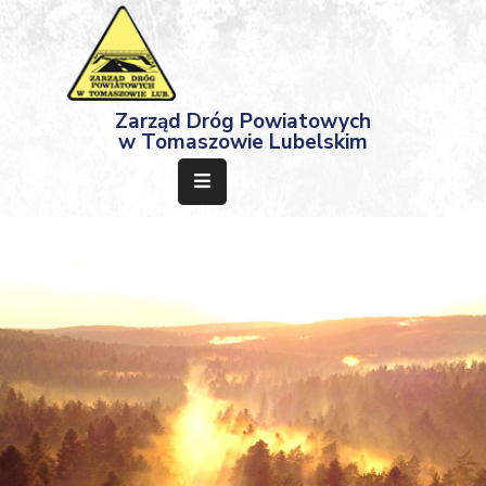
Strona
Zarząd Dróg Powiatowych
Główna
w Tomaszowie Lubelskim
Aktualności
Przetargi
Dokumenty
Projekty
Deklaracja
Dostępności
Kontakt