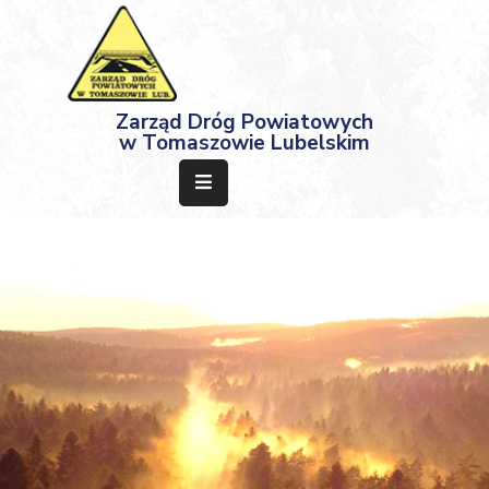
Strona
Zarząd Dróg Powiatowych
Główna
w Tomaszowie Lubelskim
Aktualności
Przetargi
Dokumenty
Projekty
Deklaracja
Dostępności
Kontakt