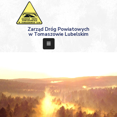
Strona
Zarząd Dróg Powiatowych
Główna
w Tomaszowie Lubelskim
Aktualności
Przetargi
Dokumenty
Projekty
Deklaracja
Dostępności
Kontakt