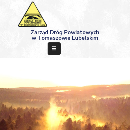
Strona
Zarząd Dróg Powiatowych
Główna
w Tomaszowie Lubelskim
Aktualności
Przetargi
Dokumenty
Projekty
Deklaracja
Dostępności
Kontakt