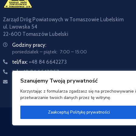
Zarząd Dróg Powiatowych w Tomaszowie Lubelskim
ul. Lwowska 54
22-600 Tomaszów Lubelski
Godziny pracy:
poniedziałek – piątek: 7:00 – 15:00
tel/fax:
+48 84 6642273
tel:
+48 84 6642057
Szanujemy Twoją prywatność
Email:
sekretariat@zdptomaszow.pl
Korzystając z formularza zgadzasz się na przechowywanie i
przetwarzanie twoich danych przez tę witrynę.
Zaakceptuj Politykę prywatności
Zarzą