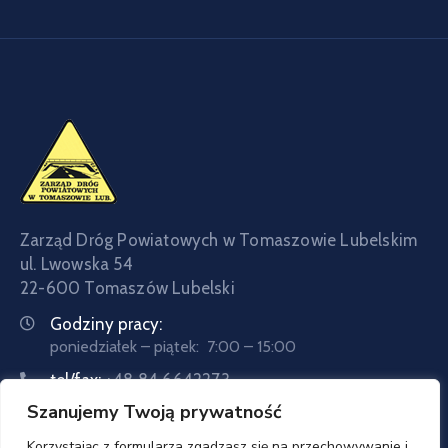
Zarząd Dróg Powiatowych w Tomaszowie Lubelskim
ul. Lwowska 54
22-600 Tomaszów Lubelski
Godziny pracy:
poniedziałek – piątek: 7:00 – 15:00
tel/fax:
+48 84 6642273
Szanujemy Twoją prywatność
tel:
+48 84 6642057
Email:
sekretariat@zdptomaszow.pl
Korzystając z formularza zgadzasz się na przechowywanie i