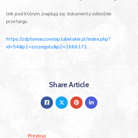
link pod którym znajdują się dokumenty odnośnie
przetargu
https://zdptomaszow.bip.lubelskie.pl/index.php?
id=54&p1=szczegoly&p2=1666171
Share Article
Previous