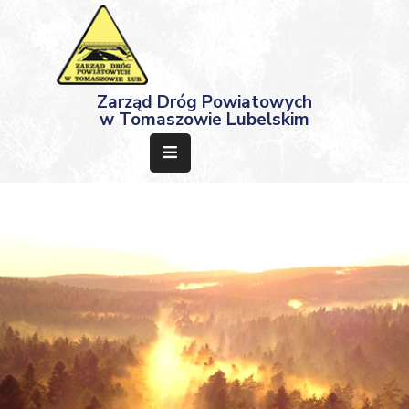
Strona
Zarząd Dróg Powiatowych
Główna
w Tomaszowie Lubelskim
Aktualności
Przetargi
Dokumenty
Projekty
Deklaracja
Dostępności
Kontakt