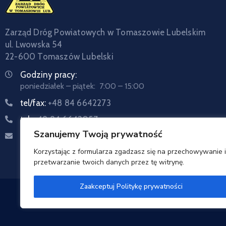
Zarząd Dróg Powiatowych w Tomaszowie Lubelskim
ul. Lwowska 54
22-600 Tomaszów Lubelski
Godziny pracy:
poniedziałek – piątek: 7:00 – 15:00
tel/fax:
+48 84 6642273
tel:
+48 84 6642057
Szanujemy Twoją prywatność
Email:
sekretariat@zdptomaszow.pl
Korzystając z formularza zgadzasz się na przechowywanie i
przetwarzanie twoich danych przez tę witrynę.
Zaakceptuj Politykę prywatności
Zarzą