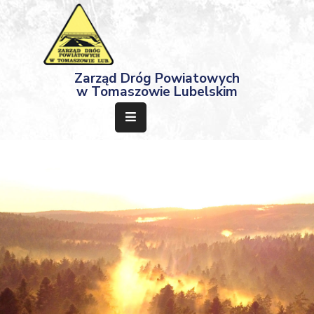
Strona
Zarząd Dróg Powiatowych
Główna
w Tomaszowie Lubelskim
Aktualności
Przetargi
Dokumenty
Projekty
Deklaracja
Dostępności
Kontakt