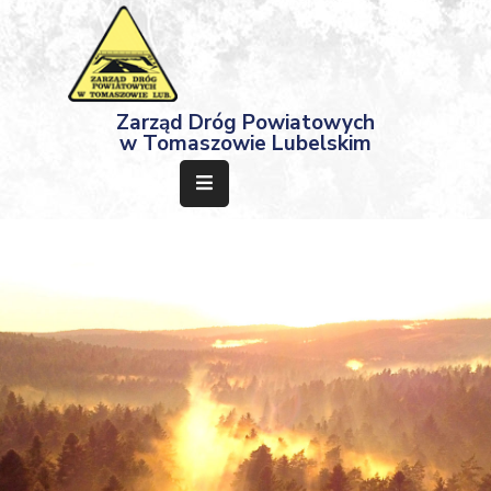
Strona
Zarząd Dróg Powiatowych
Główna
w Tomaszowie Lubelskim
Aktualności
Przetargi
Dokumenty
Projekty
Deklaracja
Dostępności
Kontakt