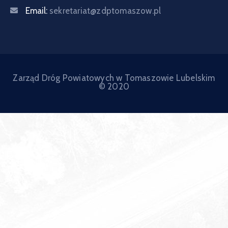
Email:
sekretariat@zdptomaszow.pl
Zarząd Dróg Powiatowych w Tomaszowie Lubelskim
© 2020