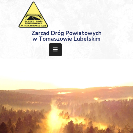
Strona
Zarząd Dróg Powiatowych
Główna
w Tomaszowie Lubelskim
Aktualności
Przetargi
Dokumenty
Projekty
Deklaracja
Dostępności
Kontakt