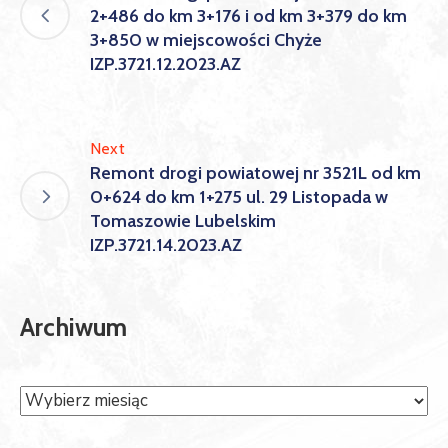
2+486 do km 3+176 i od km 3+379 do km
3+850 w miejscowości Chyże
IZP.3721.12.2023.AZ
Next
Remont drogi powiatowej nr 3521L od km
0+624 do km 1+275 ul. 29 Listopada w
Tomaszowie Lubelskim
IZP.3721.14.2023.AZ
Archiwum