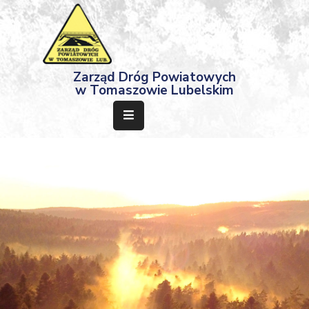
Strona
Zarząd Dróg Powiatowych
Główna
w Tomaszowie Lubelskim
Aktualności
Przetargi
Dokumenty
Projekty
Deklaracja
Dostępności
Kontakt