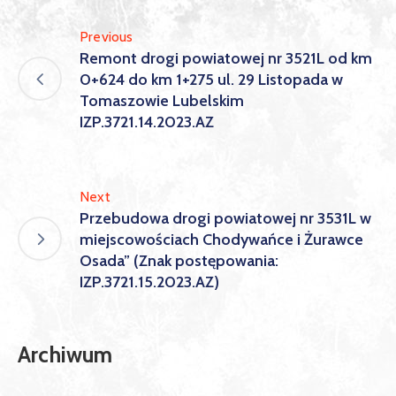
Previous
Remont drogi powiatowej nr 3521L od km
0+624 do km 1+275 ul. 29 Listopada w
Tomaszowie Lubelskim
IZP.3721.14.2023.AZ
Next
Przebudowa drogi powiatowej nr 3531L w
miejscowościach Chodywańce i Żurawce
Osada” (Znak postępowania:
IZP.3721.15.2023.AZ)
Archiwum