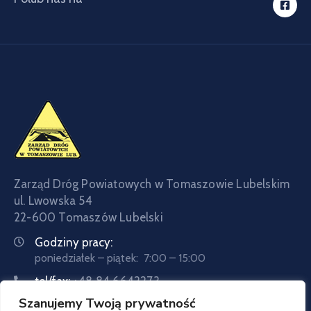
Zarząd Dróg Powiatowych w Tomaszowie Lubelskim
ul. Lwowska 54
22-600 Tomaszów Lubelski
Godziny pracy:
poniedziałek – piątek: 7:00 – 15:00
tel/fax:
+48 84 6642273
Szanujemy Twoją prywatność
tel:
+48 84 6642057