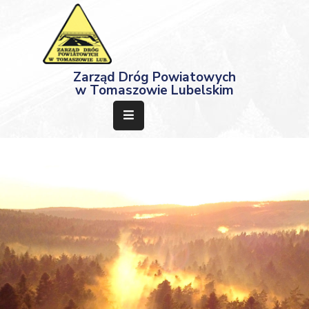
Strona
Zarząd Dróg Powiatowych
Główna
w Tomaszowie Lubelskim
Aktualności
Przetargi
Dokumenty
Projekty
Deklaracja
Dostępności
Kontakt