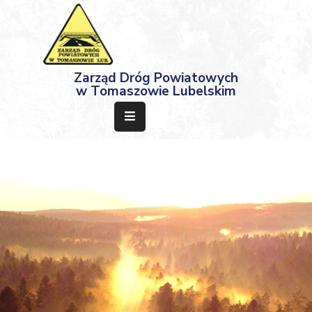
Strona
Zarząd Dróg Powiatowych
Główna
w Tomaszowie Lubelskim
Aktualności
Przetargi
Dokumenty
Projekty
Deklaracja
Dostępności
Kontakt