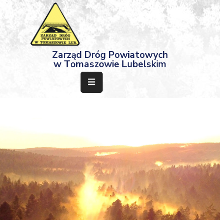
Strona
Zarząd Dróg Powiatowych
Główna
w Tomaszowie Lubelskim
Aktualności
Przetargi
Dokumenty
Projekty
Deklaracja
Dostępności
Kontakt