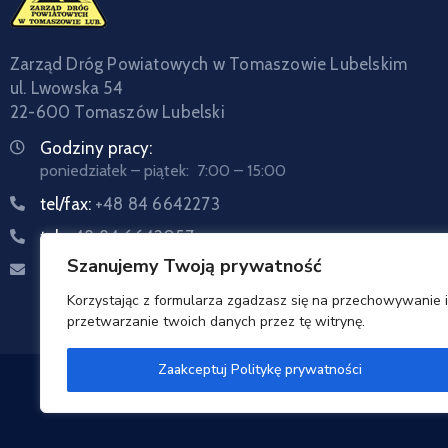
Zarząd Dróg Powiatowych w Tomaszowie Lubelskim
ul. Lwowska 54
22-600 Tomaszów Lubelski
Godziny pracy:
poniedziałek – piątek: 7:00 – 15:00
tel/fax:
+48 84 6642273
tel:
+48 84 6642057
Szanujemy Twoją prywatność
Email:
sekretariat@zdptomaszow.pl
Korzystając z formularza zgadzasz się na przechowywanie i
przetwarzanie twoich danych przez tę witrynę.
Zaakceptuj Politykę prywatności
Zarzą