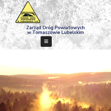
Strona
Zarząd Dróg Powiatowych
Główna
w Tomaszowie Lubelskim
Aktualności
Przetargi
Dokumenty
Projekty
Deklaracja
Dostępności
Kontakt