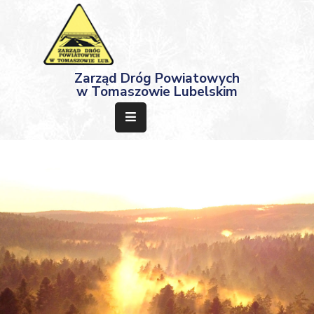
Strona
Zarząd Dróg Powiatowych
Główna
w Tomaszowie Lubelskim
Aktualności
Przetargi
Dokumenty
Projekty
Deklaracja
Dostępności
Kontakt