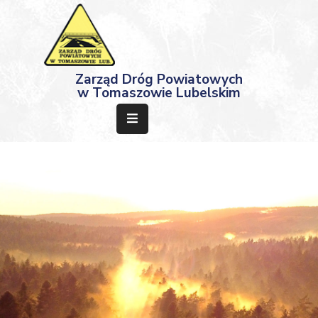
Strona
Zarząd Dróg Powiatowych
Główna
w Tomaszowie Lubelskim
Aktualności
Przetargi
Dokumenty
Projekty
Deklaracja
Dostępności
Kontakt