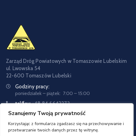
Zarząd Dróg Powiatowych w Tomaszowie Lubelskim
ul. Lwowska 54
22-600 Tomaszów Lubelski
Godziny pracy:
poniedziałek – piątek: 7:00 – 15:00
tel/fax:
+48 84 6642273
Szanujemy Twoją prywatność
tel:
+48 84 6642057
Email:
sekretariat@zdptomaszow.pl
Korzystając z formularza zgadzasz się na przechowywanie i
przetwarzanie twoich danych przez tę witrynę.