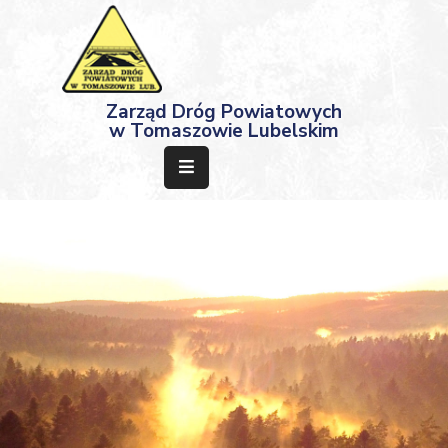
Strona
Zarząd Dróg Powiatowych
Główna
w Tomaszowie Lubelskim
Aktualności
Przetargi
Dokumenty
Projekty
Deklaracja
Dostępności
Kontakt