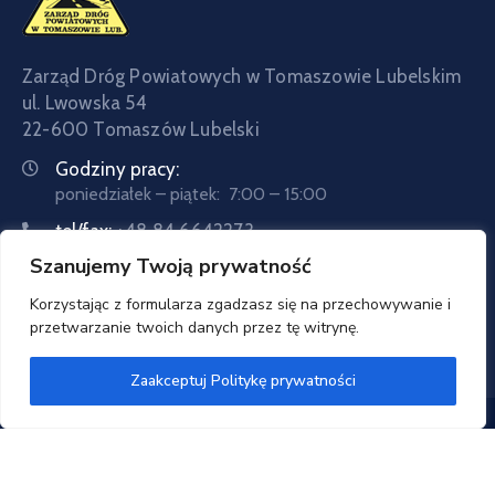
Zarząd Dróg Powiatowych w Tomaszowie Lubelskim
ul. Lwowska 54
22-600 Tomaszów Lubelski
Godziny pracy:
poniedziałek – piątek: 7:00 – 15:00
tel/fax:
+48 84 6642273
Szanujemy Twoją prywatność
tel:
+48 84 6642057
Email:
sekretariat@zdptomaszow.pl
Korzystając z formularza zgadzasz się na przechowywanie i
przetwarzanie twoich danych przez tę witrynę.
Zaakceptuj Politykę prywatności
Zarząd Dróg Powiatowych w Tomaszowie Lubelskim
© 2020