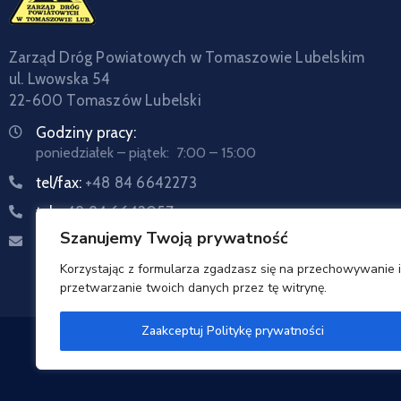
Zarząd Dróg Powiatowych w Tomaszowie Lubelskim
ul. Lwowska 54
22-600 Tomaszów Lubelski
Godziny pracy:
poniedziałek – piątek: 7:00 – 15:00
tel/fax:
+48 84 6642273
tel:
+48 84 6642057
Szanujemy Twoją prywatność
Email:
sekretariat@zdptomaszow.pl
Korzystając z formularza zgadzasz się na przechowywanie i
przetwarzanie twoich danych przez tę witrynę.
Zaakceptuj Politykę prywatności
Zarzą