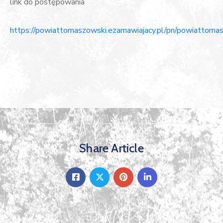
link do postępowania
https://powiattomaszowski.ezamawiajacy.pl/pn/powiattomas
Share Article