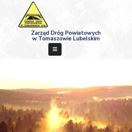
Strona
Zarząd Dróg Powiatowych
Główna
w Tomaszowie Lubelskim
Aktualności
Przetargi
Dokumenty
Projekty
Deklaracja
Dostępności
Kontakt