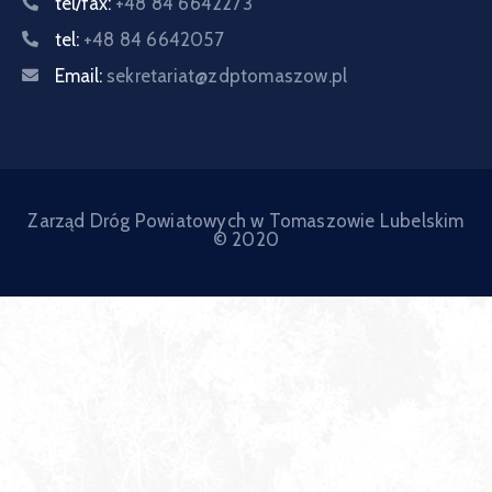
tel/fax:
+48 84 6642273
tel:
+48 84 6642057
Email:
sekretariat@zdptomaszow.pl
Zarząd Dróg Powiatowych w Tomaszowie Lubelskim
© 2020