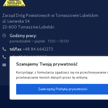
Zarząd Dróg Powiatowych w Tomaszowie Lubelskim
ul. Lwowska 54
22-600 Tomaszów Lubelski
Godziny pracy:
poniedziałek – piątek: 7:00 – 15:00
tel/fax:
+48 84 6642273
tel:
+48 84 6642057
Szanujemy Twoją prywatność
Email:
sekretariat@zdptomaszow.pl
Korzystając z formularza zgadzasz się na przechowywanie i
przetwarzanie twoich danych przez tę witrynę.
Zaakceptuj Politykę prywatności
Zarzą