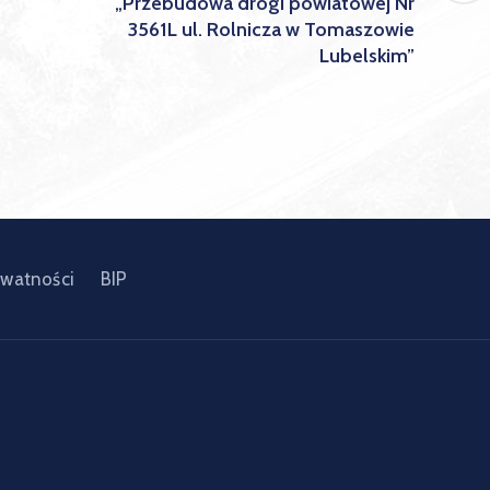
„Przebudowa drogi powiatowej Nr
3561L ul. Rolnicza w Tomaszowie
Lubelskim”
ywatności
BIP