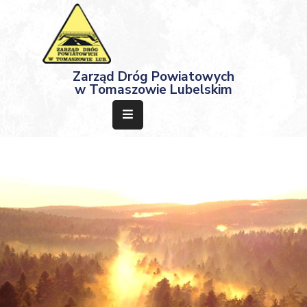
Strona
Zarząd Dróg Powiatowych
Główna
w Tomaszowie Lubelskim
Aktualności
Przetargi
Dokumenty
Projekty
Deklaracja
Dostępności
Kontakt