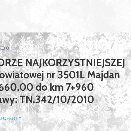
0
RZE NAJKORZYSTNIEJSZEJ
owiatowej nr 3501L Majdan
5+660,00 do km 7+960
rawy: TN.342/10/2010
J OFERTY