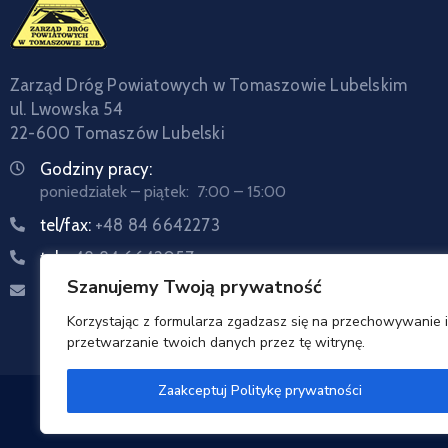
Zarząd Dróg Powiatowych w Tomaszowie Lubelskim
ul. Lwowska 54
22-600 Tomaszów Lubelski
Godziny pracy:
poniedziałek – piątek: 7:00 – 15:00
tel/fax:
+48 84 6642273
tel:
+48 84 6642057
Szanujemy Twoją prywatność
Email:
sekretariat@zdptomaszow.pl
Korzystając z formularza zgadzasz się na przechowywanie i
przetwarzanie twoich danych przez tę witrynę.
Zaakceptuj Politykę prywatności
Zarzą