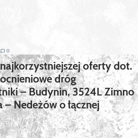
0
jkorzystniejszej oferty dot.
ocnieniowe dróg
niki – Budynin, 3524L Zimno
a – Nedeżów o łącznej