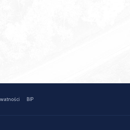
ywatności
BIP