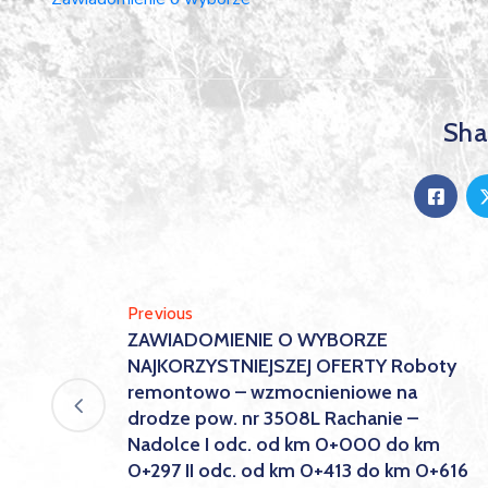
Shar
Previous
ZAWIADOMIENIE O WYBORZE
NAJKORZYSTNIEJSZEJ OFERTY Roboty
remontowo – wzmocnieniowe na
drodze pow. nr 3508L Rachanie –
Nadolce I odc. od km 0+000 do km
0+297 II odc. od km 0+413 do km 0+616