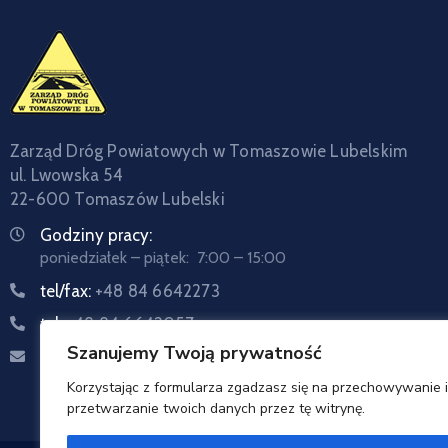
Zarząd Dróg Powiatowych w Tomaszowie Lubelskim
ul. Lwowska 54
22-600 Tomaszów Lubelski
Godziny pracy:
poniedziałek – piątek: 7:00 – 15:00
tel/fax:
+48 84 6642273
tel:
+48 84 6642057
Szanujemy Twoją prywatność
Email:
sekretariat@zdptomaszow.pl
Korzystając z formularza zgadzasz się na przechowywanie i
przetwarzanie twoich danych przez tę witrynę.