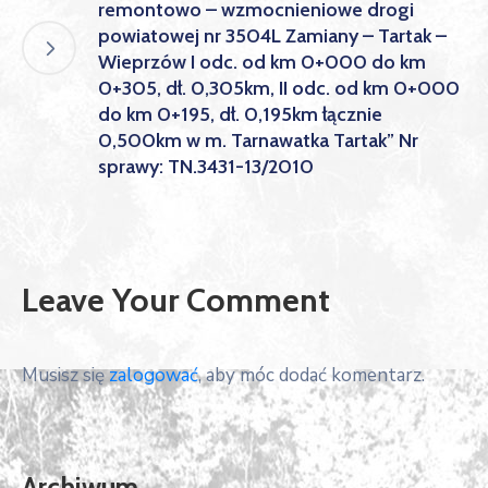
remontowo – wzmocnieniowe drogi
powiatowej nr 3504L Zamiany – Tartak –
Wieprzów I odc. od km 0+000 do km
0+305, dł. 0,305km, II odc. od km 0+000
do km 0+195, dł. 0,195km łącznie
0,500km w m. Tarnawatka Tartak” Nr
sprawy: TN.3431-13/2010
Leave Your Comment
Musisz się
zalogować
, aby móc dodać komentarz.
Archiwum