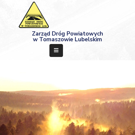
Strona
Zarząd Dróg Powiatowych
Główna
w Tomaszowie Lubelskim
Aktualności
Przetargi
Dokumenty
Projekty
Deklaracja
Dostępności
Kontakt