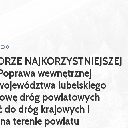
0
RZE NAJKORZYSTNIEJSZEJ
„Poprawa wewnętrznej
 województwa lubelskiego
dowę dróg powiatowych
 do dróg krajowych i
na terenie powiatu