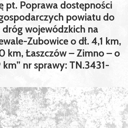
ę pt. Poprawa dostępności
gospodarczych powiatu do
 i dróg wojewódzkich na
wale-Zubowice o dł. 4,1 km,
10 km, Łaszczów – Zimno – o
,9 km” nr sprawy: TN.3431-