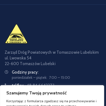
Zarząd Dróg Powiatowych w Tomaszowie Lubelskim
ul. Lwowska 54
22-600 Tomaszów Lubelski
Godziny pracy:
poniedziałek – piątek: 7:00 – 15:00
tel/fax:
+48 84 6642273
Szanujemy Twoją prywatność
tel:
+48 84 6642057
Email:
sekretariat@zdptomaszow.pl
Korzystając z formularza zgadzasz się na przechowywanie i