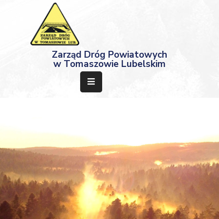
Strona
Zarząd Dróg Powiatowych
Główna
w Tomaszowie Lubelskim
Aktualności
Przetargi
Dokumenty
Projekty
Deklaracja
Dostępności
Kontakt