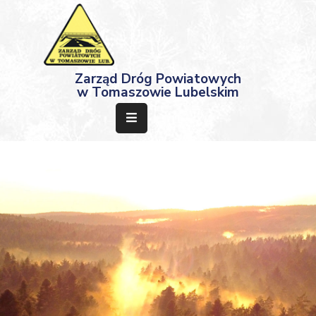
Strona
Zarząd Dróg Powiatowych
Główna
w Tomaszowie Lubelskim
Aktualności
Przetargi
Dokumenty
Projekty
Deklaracja
Dostępności
Kontakt