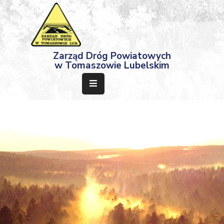
Strona
Zarząd Dróg Powiatowych
Główna
w Tomaszowie Lubelskim
Aktualności
Przetargi
Dokumenty
Projekty
Deklaracja
Dostępności
Kontakt