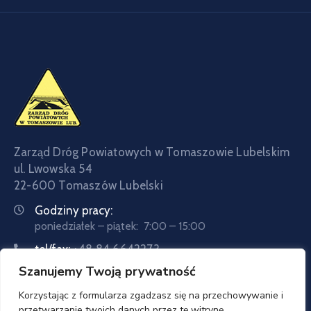
Zarząd Dróg Powiatowych w Tomaszowie Lubelskim
ul. Lwowska 54
22-600 Tomaszów Lubelski
Godziny pracy:
poniedziałek – piątek: 7:00 – 15:00
tel/fax:
+48 84 6642273
Szanujemy Twoją prywatność
tel:
+48 84 6642057
Email:
sekretariat@zdptomaszow.pl
Korzystając z formularza zgadzasz się na przechowywanie i
przetwarzanie twoich danych przez tę witrynę.