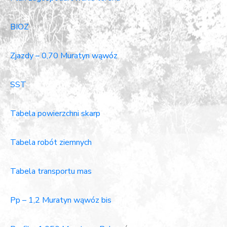
BIOZ
Zjazdy – 0,70 Muratyn wąwóz
SST
Tabela powierzchni skarp
Tabela robót ziemnych
Tabela transportu mas
Pp – 1,2 Muratyn wąwóz bis