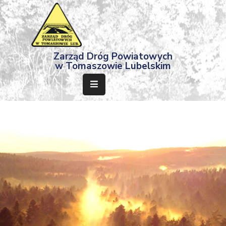
Strona
Zarząd Dróg Powiatowych
Główna
w Tomaszowie Lubelskim
Aktualności
Przetargi
Dokumenty
Projekty
Deklaracja
Dostępności
Kontakt