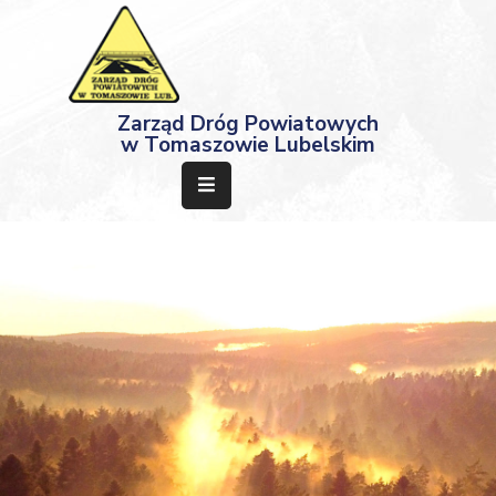
Strona
Zarząd Dróg Powiatowych
Główna
w Tomaszowie Lubelskim
Aktualności
Przetargi
Dokumenty
Projekty
Deklaracja
Dostępności
Kontakt