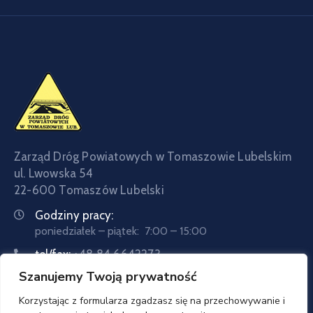
Zarząd Dróg Powiatowych w Tomaszowie Lubelskim
ul. Lwowska 54
22-600 Tomaszów Lubelski
Godziny pracy:
poniedziałek – piątek: 7:00 – 15:00
tel/fax:
+48 84 6642273
Szanujemy Twoją prywatność
tel:
+48 84 6642057
Email:
sekretariat@zdptomaszow.pl
Korzystając z formularza zgadzasz się na przechowywanie i