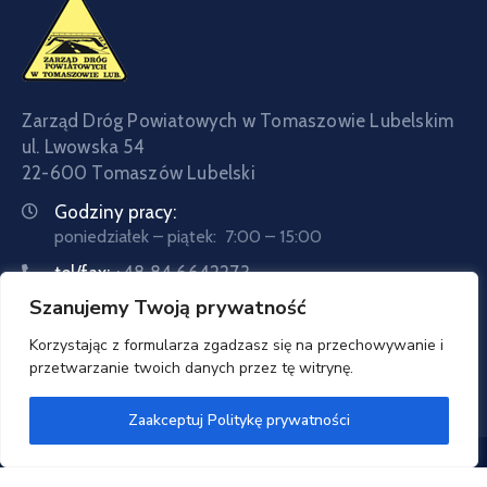
Zarząd Dróg Powiatowych w Tomaszowie Lubelskim
ul. Lwowska 54
22-600 Tomaszów Lubelski
Godziny pracy:
poniedziałek – piątek: 7:00 – 15:00
tel/fax:
+48 84 6642273
Szanujemy Twoją prywatność
tel:
+48 84 6642057
Email:
sekretariat@zdptomaszow.pl
Korzystając z formularza zgadzasz się na przechowywanie i
przetwarzanie twoich danych przez tę witrynę.
Zaakceptuj Politykę prywatności