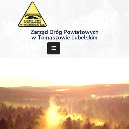
Strona
Zarząd Dróg Powiatowych
Główna
w Tomaszowie Lubelskim
Aktualności
Przetargi
Dokumenty
Projekty
Deklaracja
Dostępności
Kontakt