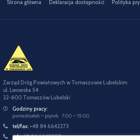
Strona główna
Deklaracja dostępności
Polityka pr
Zarząd Dróg Powiatowych w Tomaszowie Lubelskim
ul. Lwowska 54
22-600 Tomaszów Lubelski
Godziny pracy:
poniedziałek – piątek: 7:00 – 15:00
tel/fax:
+48 84 6642273
tel:
+48 84 6642057