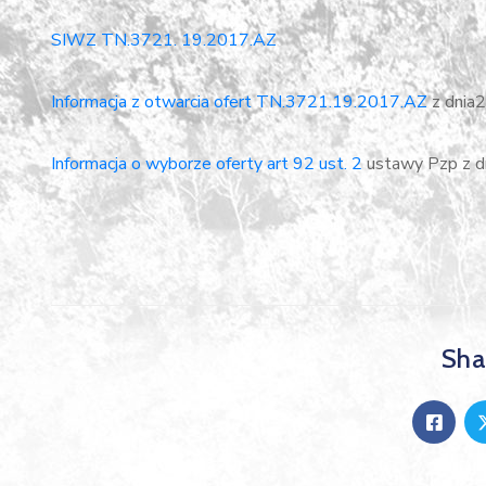
SIWZ TN.3721. 19.2017.AZ
Informacja z otwarcia ofert TN.3721.19.2017.AZ
z dnia2
Informacja o wyborze oferty art 92 ust. 2
ustawy Pzp z d
Shar