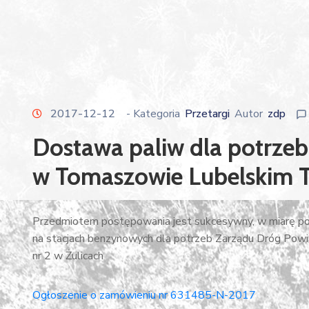
2017-12-12
- Kategoria
Przetargi
Autor
zdp
Dostawa paliw dla potrze
w Tomaszowie Lubelskim T
Przedmiotem postępowania jest sukcesywny, w miarę po
na stacjach benzynowych dla potrzeb Zarządu Dróg P
nr 2 w Żulicach
Ogłoszenie o zamówieniu nr 631485-N-2017