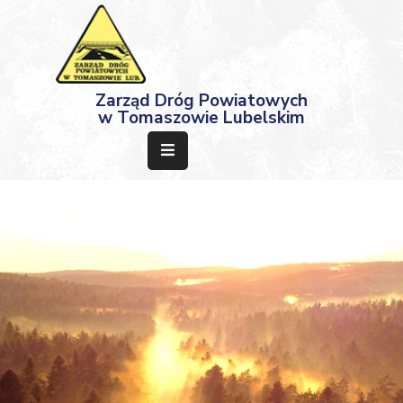
Strona
Zarząd Dróg Powiatowych
Główna
w Tomaszowie Lubelskim
Aktualności
Przetargi
Dokumenty
Projekty
Deklaracja
Dostępności
Kontakt