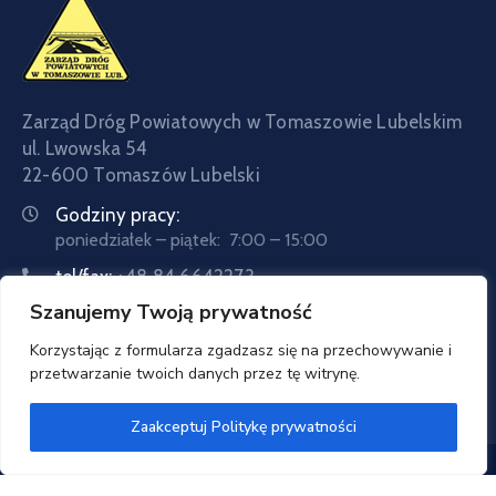
Zarząd Dróg Powiatowych w Tomaszowie Lubelskim
ul. Lwowska 54
22-600 Tomaszów Lubelski
Godziny pracy:
poniedziałek – piątek: 7:00 – 15:00
tel/fax:
+48 84 6642273
Szanujemy Twoją prywatność
tel:
+48 84 6642057
Email:
sekretariat@zdptomaszow.pl
Korzystając z formularza zgadzasz się na przechowywanie i
przetwarzanie twoich danych przez tę witrynę.
Zaakceptuj Politykę prywatności
Zarząd Dróg Powiatowych w Tomaszowie Lubelskim