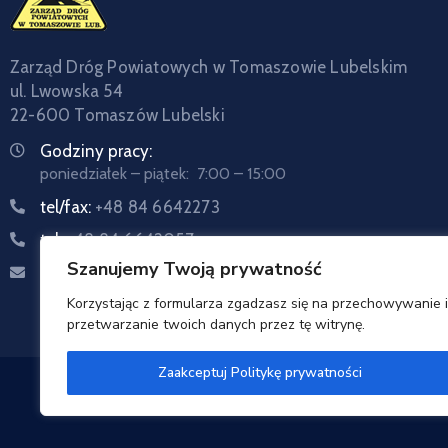
Zarząd Dróg Powiatowych w Tomaszowie Lubelskim
ul. Lwowska 54
22-600 Tomaszów Lubelski
Godziny pracy:
poniedziałek – piątek: 7:00 – 15:00
tel/fax:
+48 84 6642273
tel:
+48 84 6642057
Szanujemy Twoją prywatność
Email:
sekretariat@zdptomaszow.pl
Korzystając z formularza zgadzasz się na przechowywanie i
przetwarzanie twoich danych przez tę witrynę.
Zaakceptuj Politykę prywatności
Zarzą