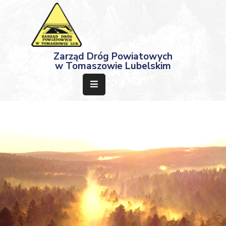
Strona
Zarząd Dróg Powiatowych
Główna
w Tomaszowie Lubelskim
Aktualności
Przetargi
Dokumenty
Projekty
Deklaracja
Dostępności
Kontakt