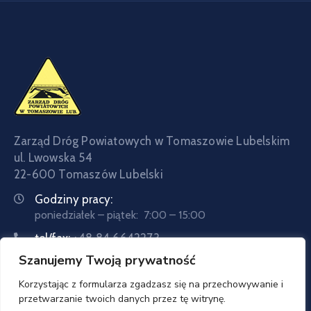
Zarząd Dróg Powiatowych w Tomaszowie Lubelskim
ul. Lwowska 54
22-600 Tomaszów Lubelski
Godziny pracy:
poniedziałek – piątek: 7:00 – 15:00
tel/fax:
+48 84 6642273
Szanujemy Twoją prywatność
tel:
+48 84 6642057
Email:
sekretariat@zdptomaszow.pl
Korzystając z formularza zgadzasz się na przechowywanie i
przetwarzanie twoich danych przez tę witrynę.