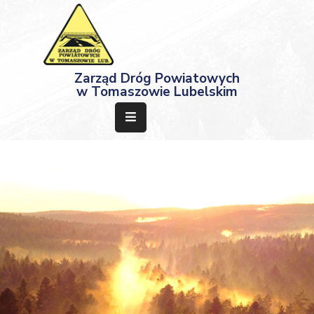
Strona
Zarząd Dróg Powiatowych
Główna
w Tomaszowie Lubelskim
Aktualności
Przetargi
Dokumenty
Projekty
Deklaracja
Dostępności
Kontakt